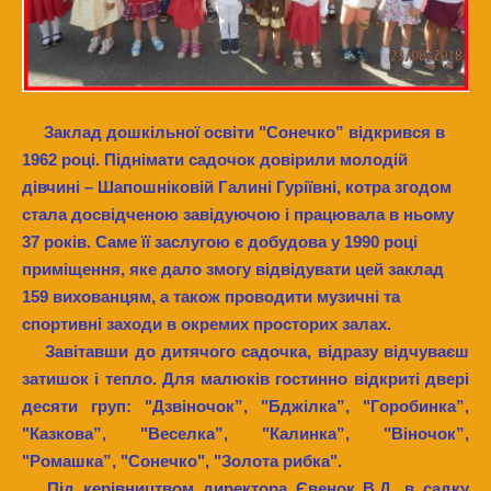
Заклад дошкільної освіти "Сонечко” відкрився в
1962 році. Піднімати садочок довірили молодій
дівчині – Шапошніковій Галині Гуріївні, котра згодом
стала досвідченою завідуючою і працювала в ньому
37 років. Саме її заслугою є добудова у 1990 році
приміщення, яке дало змогу відвідувати цей заклад
159 вихованцям, а також проводити музичні та
спортивні заходи в окремих просторих залах.
Завітавши до дитячого садочка, відразу відчуваєш
затишок і тепло. Для малюків гостинно відкриті двері
десяти груп: "Дзвіночок”, "Бджілка”, "Горобинка”,
"Казкова”, "Веселка”, "Калинка”, "Віночок”,
"Ромашка”, "Сонечко", "Золота рибка".
Під керівництвом директора Євенок В.Д. в садку