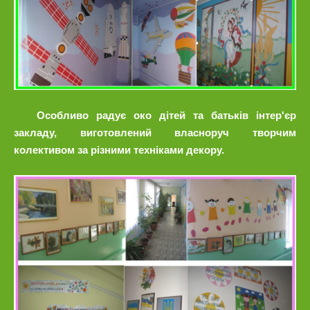
Особливо радує око дітей та батьків інтер'єр
закладу, виготовлений власноруч творчим
колективом за різними техніками декору.