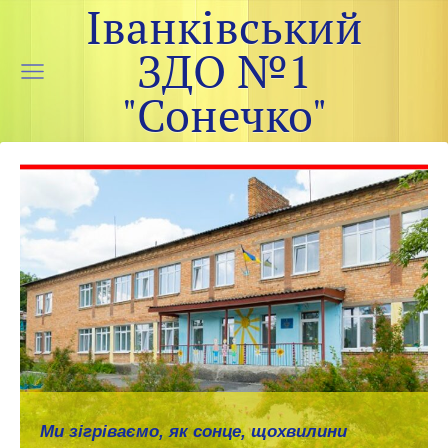
Іванківський
ЗДО №1
"Сонечко"
Ми зігріваємо, як сонце, щохвилини