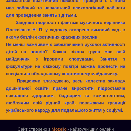
займається практичний психолог Прищепа Т. І. Вона
має робочий та навчальний психологічний кабінети
для проведення занять з дітьми.
Завдяки творчості і фантазії музичного керівника
Олексієнко Н. П. у садочку створено зимовий сад, в
якому безліч екзотичних красивих рослин.
Не менш важливим є забезпечення рухової активності
дітей на подвір'ї. Кожна вікова група має свій
майданчик з ігровими спорудами. Заняття з
фізкультури на свіжому повітрі можна провести на
спеціально обладнаному спортивному майданчику.
Працюючи злагоджено, весь колектив закладу
дошкільної освіти прагне виростити підростаюче
покоління здоровим, бадьорим та компетентним,
люблячим свій рідний край, поважаючи традиції
українського народу для подальшого життя у соціумі.
Сайт створено з
Mozello
- найзручнішим онлайн