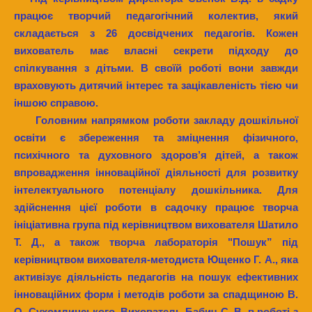
працює творчий педагогічний колектив, який
складається з 26 досвідчених педагогів. Кожен
вихователь має власні секрети підходу до
спілкування з дітьми. В своїй роботі вони завжди
враховують дитячий інтерес та зацікавленість тією чи
іншою справою.
Головним напрямком роботи закладу дошкільної
освіти є збереження та зміцнення фізичного,
психічного та духовного здоров’я дітей, а також
впровадження інноваційної діяльності для розвитку
інтелектуального потенціалу дошкільника. Для
здійснення цієї роботи в садочку працює творча
ініціативна група під керівництвом вихователя Шатило
Т. Д., а також творча лабораторія "Пошук” під
керівництвом вихователя-методиста Ющенко Г. А., яка
активізує діяльність педагогів на пошук ефективних
інноваційних форм і методів роботи за спадщиною В.
О. Сухомлинського. Вихователь Бабич С. В. в роботі з