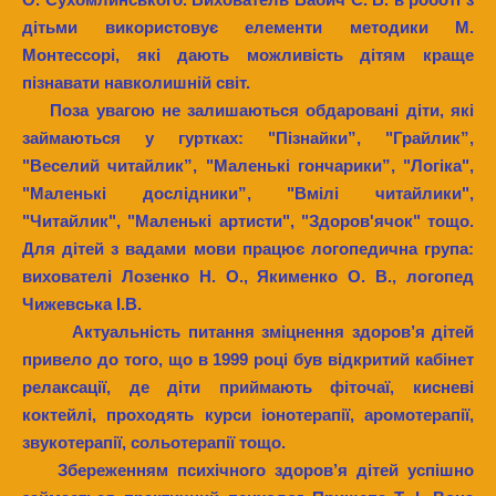
дітьми використовує елементи методики М.
Монтессорі, які дають можливість дітям краще
пізнавати навколишній світ.
Поза увагою не залишаються обдаровані діти, які
займаються у гуртках: "Пізнайки”, "Грайлик”,
"Веселий читайлик”, "Маленькі гончарики”, "Логіка",
"Маленькі дослідники”, "Вмілі читайлики",
"Читайлик", "Маленькі артисти", "Здоров'ячок" тощо.
Для дітей з вадами мови працює логопедична група:
вихователі Лозенко Н. О., Якименко О. В., логопед
Чижевська І.В.
Актуальність питання зміцнення здоров’я дітей
привело до того, що в 1999 році був відкритий кабінет
релаксації, де діти приймають фіточаї, кисневі
коктейлі, проходять курси іонотерапії, аромотерапії,
звукотерапії, сольотерапії тощо.
Збереженням психічного здоров’я дітей успішно