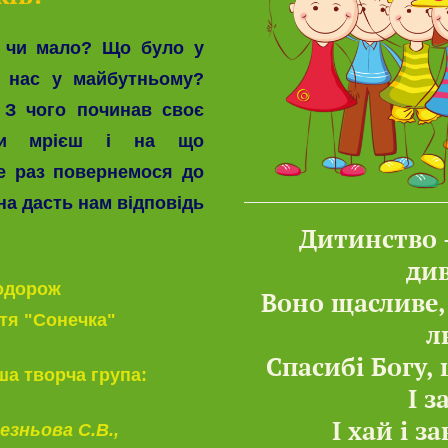
е чи мало? Що було у
ю нас у майбутньому?
 З чого починав своє
ти мрієш і на що
е раз повернемося до
она дасть нам відповідь
Дитинство 
див
подорож
Воно щасливе,
ття "Сонечка"
л
Спасибі Богу, 
ша творча група:
І з
І хай і з
езньова С.В.
,