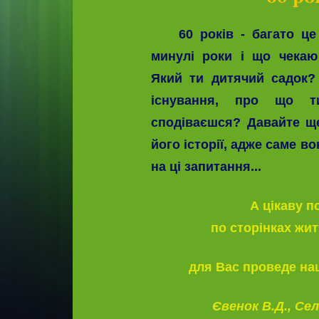
60 років - багато ц
минулі роки і що чека
Який ти дитячий садок?
існування, про що 
сподіваєшся? Давайте щ
його історії, адже саме в
на ці запитання...
А цікаву 
по сторінках жи
для Вас проведе на
Євенок В.Д.,
Сел