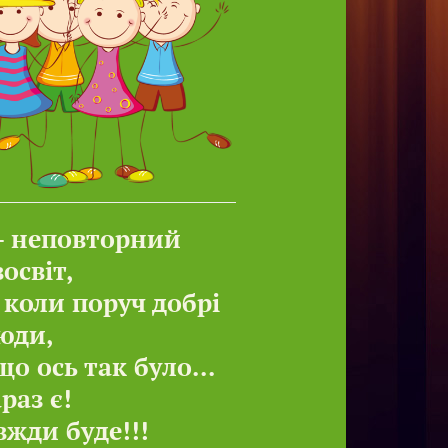
- неповторний
освіт,
 коли поруч добрі
юди,
що ось так було...
араз є!
авжди буде!!!