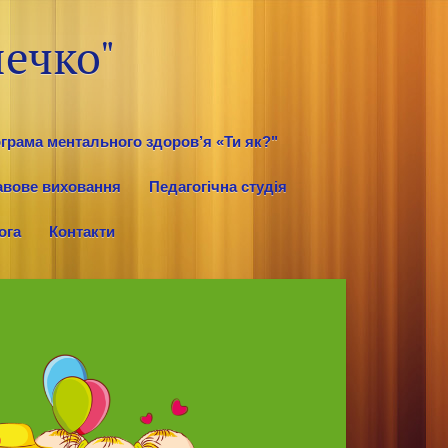
ечко"
грама ментального здоров’я «Ти як?"
авове виховання
Педагогічна студія
ога
Контакти