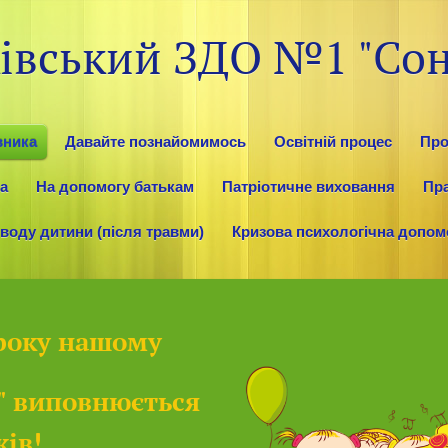
ківський ЗДО №1 "Сон
вника
Давайте познайомимось
Освітній процес
Про
ка
На допомогу батькам
Патріотичне виховання
Пр
оду дитини (після травми)
Кризова психологічна допом
 року нашому
" виповнюється
ків!