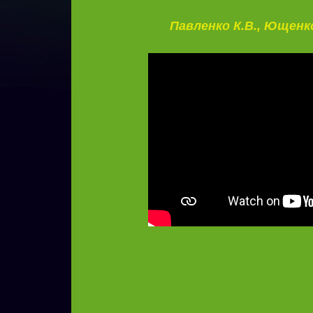
Павленко К.В.,
Ющенко