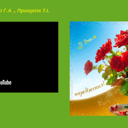
 Г.А
., Прищепа Т.І.