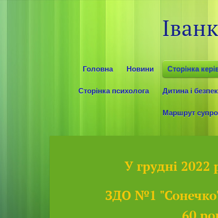
Іван
Головна
Новини
Сторінка кері
Сторінка психолога
Дитина і безпе
Маршрут супров
У грудні 2022
ЗДО №1 "Сонечко
60 ро